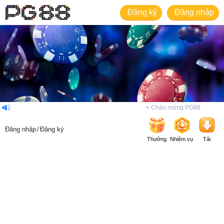
Đăng ký
Đăng nhập
Chào mừng PG88
Đăng nhập
/
Đăng ký
Thưởng
Nhiệm vụ
Tải